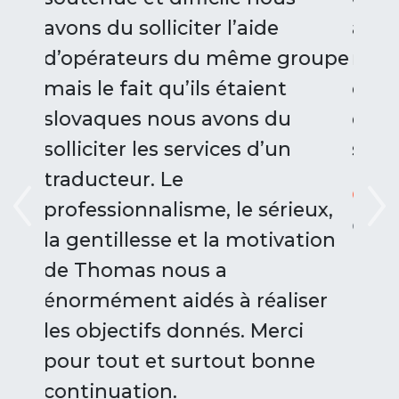
annoncé a été tout à fait
roupe
respecté. Tarifs tout à fait
corrects. Sur base du service
demandé, je recommande
sans réserve."
Christophe CALLANT,
Enseignant
ieux,
Previous
Ne
chez Lycée Henriette Dachsbeck
ation
iser
i
ne